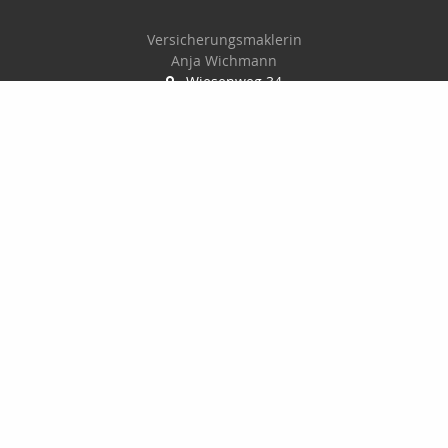
Versicherungsmaklerin
Anja Wichmann
Wiesenweg 34
22946 Trittau
04154-709867
0172-6715237
info@anjawichmann.de
www.anjawichmann.de
Nachricht schreiben
Startseite
Kontakt
Privat
Onlinerechner