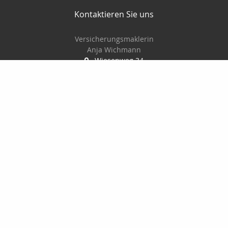
Kontaktieren Sie uns
Versicherungsmaklerin
Anja Wichmann
Wiesenweg 34
22946 Trittau
04154-709867
0172-6715237
info@anjawichmann.de
www.anjawichmann.de
Nachricht schreiben
Startseite
Kontakt
Privat