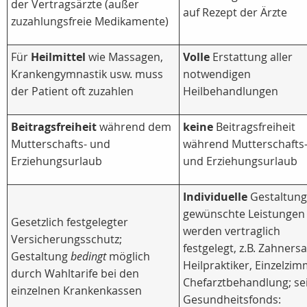
der Vertragsärzte (außer
auf Rezept der Ärzte
zuzahlungsfreie Medikamente)
Für
Heilmittel
wie Massagen,
Volle
Erstattung aller
Krankengymnastik usw. muss
notwendigen
der Patient oft zuzahlen
Heilbehandlungen
Beitragsfreiheit
während dem
keine
Beitragsfreiheit
Mutterschafts- und
während Mutterschafts
Erziehungsurlaub
und Erziehungsurlaub
Individuelle
Gestaltung
gewünschte Leistungen
Gesetzlich festgelegter
werden vertraglich
Versicherungsschutz;
festgelegt, z.B. Zahnersa
Gestaltung
bedingt
möglich
Heilpraktiker, Einzelzim
durch Wahltarife bei den
Chefarztbehandlung; se
einzelnen Krankenkassen
Gesundheitsfonds: