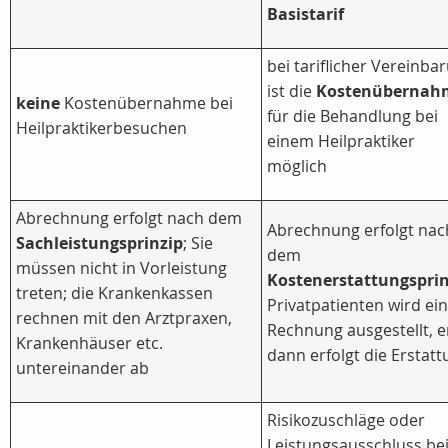
Basistarif
bei tariflicher Vereinba
ist die
Kostenübernah
keine
Kostenübernahme bei
für die Behandlung bei
Heilpraktikerbesuchen
einem Heilpraktiker
möglich
Abrechnung erfolgt nach dem
Abrechnung erfolgt nac
Sachleistungsprinzip
; Sie
dem
müssen nicht in Vorleistung
Kostenerstattungsprin
treten; die Krankenkassen
Privatpatienten wird ei
rechnen mit den Arztpraxen,
Rechnung ausgestellt, e
Krankenhäuser etc.
dann erfolgt die Erstat
untereinander ab
Risikozuschläge oder
Leistungsausschluss be