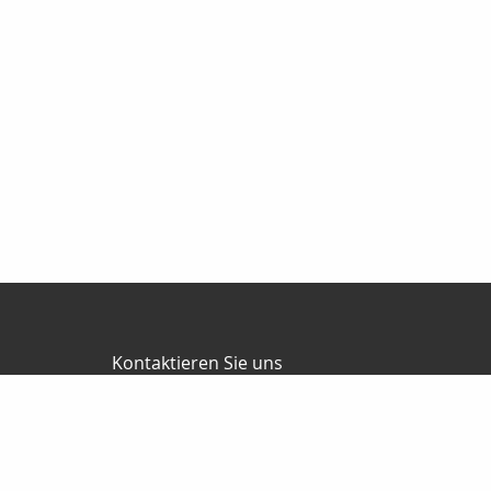
Kontaktieren Sie uns
Versicherungsmaklerin
Anja Wichmann
Wiesenweg 34
22946 Trittau
04154-709867