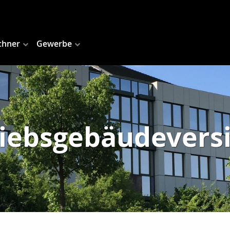
chner
Gewerbe
riebsgebäudevers